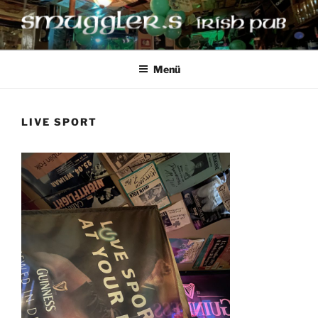
Zum
Inhalt
springen
SMUGGLER`S IRISH PUB
Weimar
Menü
LIVE SPORT