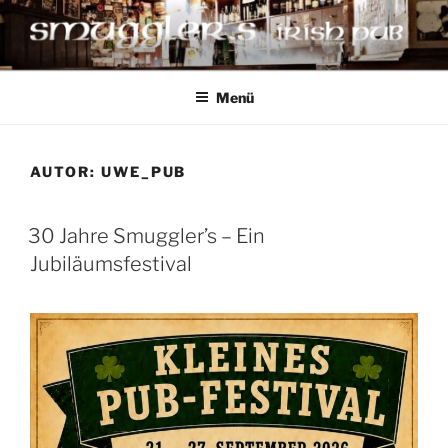
Zum
Inhalt
springen
SMUGGLER`S IRISH PUB
Weimar
Menü
AUTOR:
UWE_PUB
30 Jahre Smuggler’s – Ein
Jubiläumsfestival